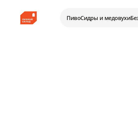
Пиво
Сидры и медовухи
Бе