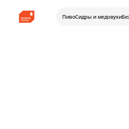
Пиво
Сидры и медовухи
Бе