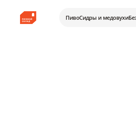
Пиво
Сидры и медовухи
Бе