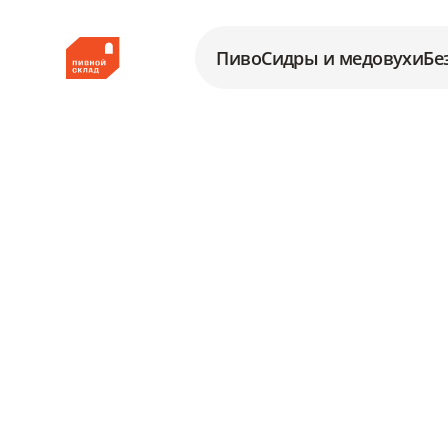
Пиво
Сидры и медовухи
Бе