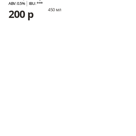
ABV: 0.5%
IBU: ***
450 мл
200 р