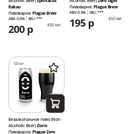
Alcoholic Beer)
Sportacus
Alcoholic Beer)
Zero lager
Rakau
Пивоварня:
Plague Brew
ABV: 0.5%
IBU: ***
Пивоварня:
Plague Brew
450 мл
195 р
ABV: 0.5%
IBU: ***
450 мл
200 р
122 шт.
Безалкогольное пиво (Non-
Alcoholic Beer)
Zorro
Пивоварня:
Plague Zero