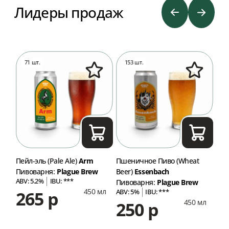
Лидеры продаж
71 шт.
153 шт.
9
Пейл-эль (Pale Ale)
Arm
Пшеничное Пиво (Wheat
ИПА
Пивоварня:
Plague Brew
Beer)
Essenbach
Пив
ABV: 5.2%
IBU: ***
ABV
Пивоварня:
Plague Brew
450 мл
265 р
2
ABV: 5%
IBU: ***
мл
450 мл
250 р