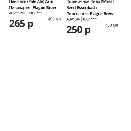
Пейл-эль (Pale Ale)
Arm
Пшеничное Пиво (Wheat
ИПА
Пивоварня:
Plague Brew
Beer)
Essenbach
Пив
ABV: 5.2%
IBU: ***
ABV
Пивоварня:
Plague Brew
450 мл
265 р
2
ABV: 5%
IBU: ***
мл
450 мл
250 р