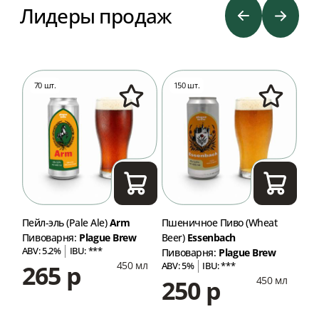
Лидеры продаж
70 шт.
150 шт.
9
Пейл-эль (Pale Ale)
Arm
Пшеничное Пиво (Wheat
ИПА
Пивоварня:
Plague Brew
Beer)
Essenbach
Пив
ABV: 5.2%
IBU: ***
ABV
Пивоварня:
Plague Brew
450 мл
265 р
2
ABV: 5%
IBU: ***
мл
450 мл
250 р