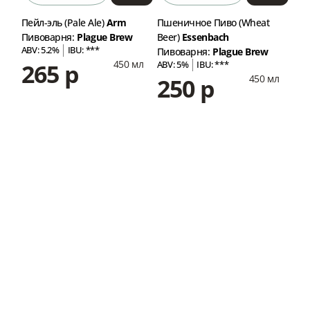
ian
Пейл-эль (Pale Ale)
Arm
Пшеничное Пиво (Wheat
ИПА
t
Пивоварня:
Plague Brew
Beer)
Essenbach
Пив
ABV: 5.2%
IBU: ***
ABV
Пивоварня:
Plague Brew
450 мл
265 р
2
ABV: 5%
IBU: ***
ery
450 мл
250 р
мл