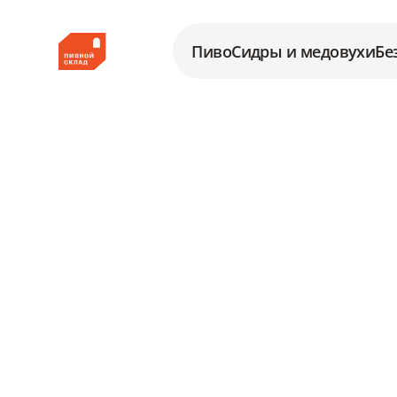
Пиво
Сидры и медовухи
Бе