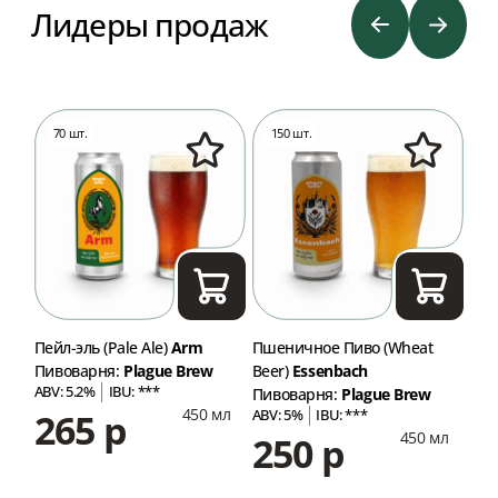
Лидеры продаж
70 шт.
150 шт.
9
Пейл-эль (Pale Ale)
Arm
Пшеничное Пиво (Wheat
ИПА
Пивоварня:
Plague Brew
Beer)
Essenbach
Пив
ABV: 5.2%
IBU: ***
ABV
Пивоварня:
Plague Brew
450 мл
265 р
2
ABV: 5%
IBU: ***
мл
450 мл
250 р