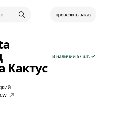
проверить заказ
ta
д
В наличии 57 шт.
а Кактус
дкий
rew