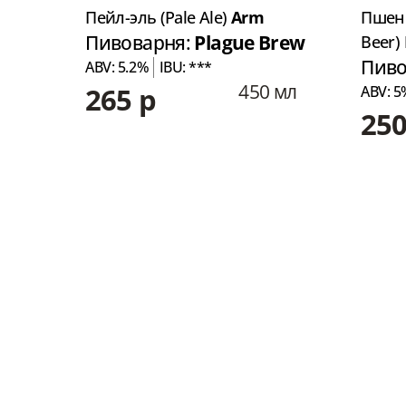
t
Пейл-эль (Pale Ale)
Arm
Пшен
Пивоварня:
Plague Brew
Beer)
Пиво
ABV: 5.2%
IBU: ***
450 мл
265 р
ABV: 5
 мл
250