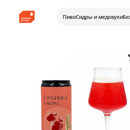
Пиво
Сидры и медовухи
Бе