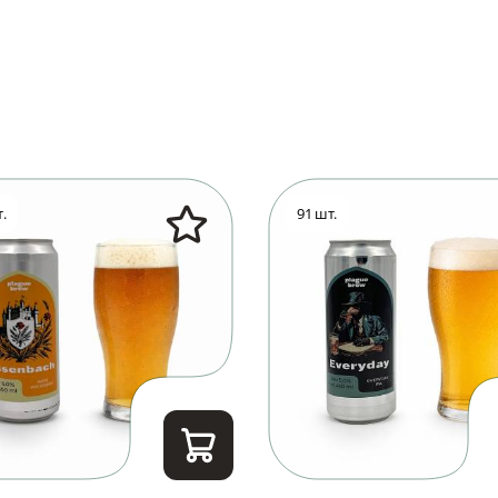
.
91 шт.