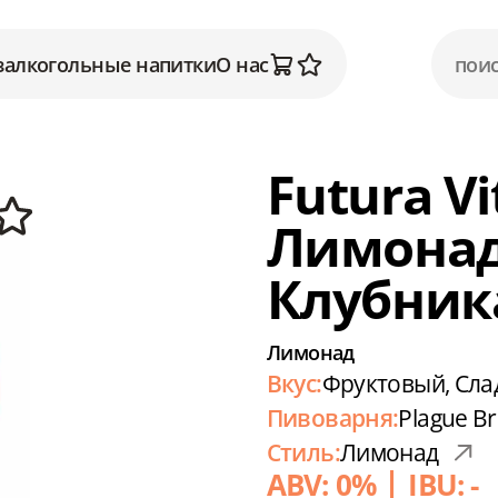
залкогольные напитки
О нас
Futura Vi
Лимона
Клубник
Лимонад
Вкус:
Фруктовый, Сла
Пивоварня:
Plague B
Стиль:
Лимонад
ABV: 0%
IBU: -