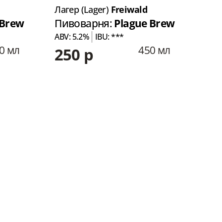
Лагер (Lager)
Freiwald
Лаг
 Brew
Пивоварня:
Plague Brew
Пи
ABV: 5.2%
IBU: ***
ABV:
0 мл
450 мл
250 р
21