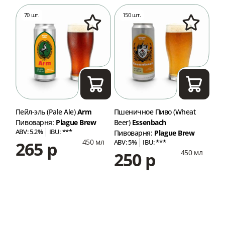
70 шт.
150 шт.
9
Пейл-эль (Pale Ale)
Arm
Пшеничное Пиво (Wheat
ИПА
Пивоварня:
Plague Brew
Beer)
Essenbach
Пив
ABV: 5.2%
IBU: ***
ABV
Пивоварня:
Plague Brew
450 мл
265 р
2
ABV: 5%
IBU: ***
мл
450 мл
250 р