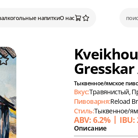
залкогольные напитки
О нас
Kveikhou
Gresskar 
Тыквенное/ямское пиво 
Вкус:
Травянистый, 
Пивоварня:
Reload B
Стиль:
Тыквенное/ямс
ABV: 6.2%
IBU:
Описание