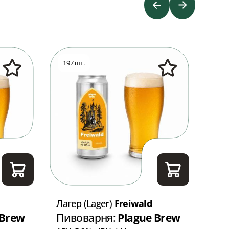
197 шт.
66 
Лагер (Lager)
Freiwald
Лаг
 Brew
Пивоварня:
Plague Brew
Пи