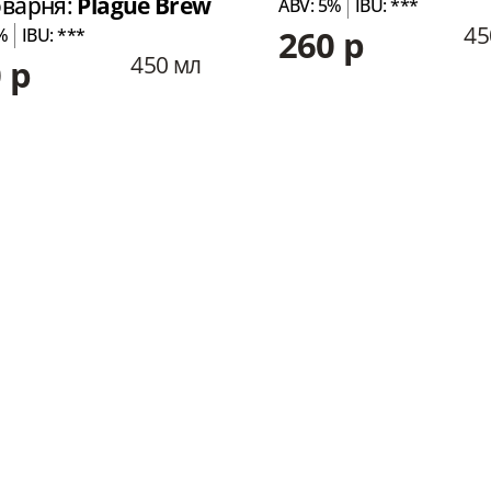
варня:
Plague Brew
ABV: 5%
IBU: ***
45
260 р
%
IBU: ***
450 мл
 р