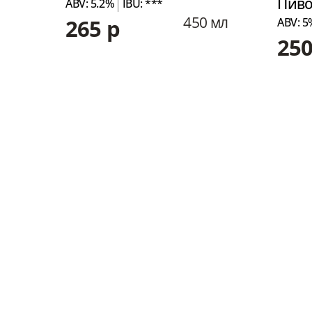
Пиво
ABV: 5.2%
IBU: ***
450 мл
265 р
ABV: 5
250
 мл