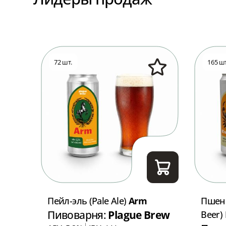
72 шт.
165 шт
Пейл-эль (Pale Ale)
Arm
Пшен
Пивоварня:
Plague Brew
Beer)