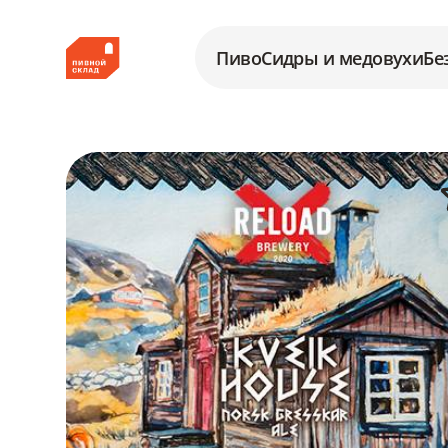
Пиво
Сидры и медовухи
Бе