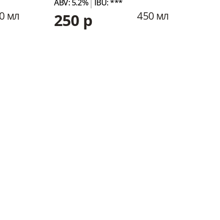
ABV: 5.2%
IBU: ***
ABV:
0 мл
450 мл
250 р
21