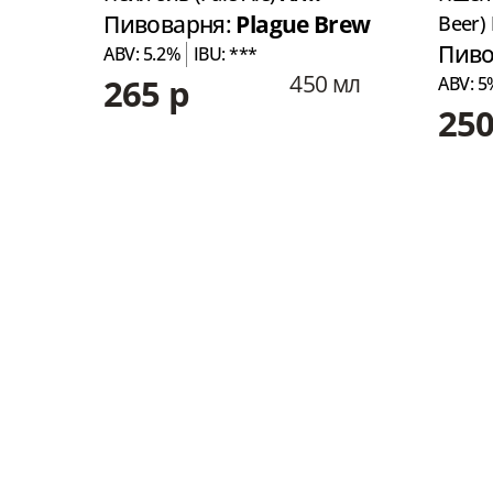
Пивоварня:
Plague Brew
Beer)
Пиво
ABV: 5.2%
IBU: ***
450 мл
265 р
ABV: 5
 мл
250