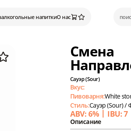
залкогольные напитки
О нас
Смена
Направл
Сауэр (Sour)
Вкус:
Пивоварня:
White st
Стиль:
Сауэр (Sour) /
ABV: 6%
IBU: 7
Описание