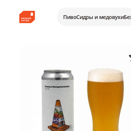
Пиво
Сидры и медовухи
Бе