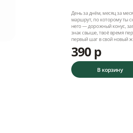
День за днём, месяц за мес
маршрут, по которому ты с
него — дорожный конус, з
знак свыше, твоё время пер
первый шаг в свой новый ж
390 р
В корзину