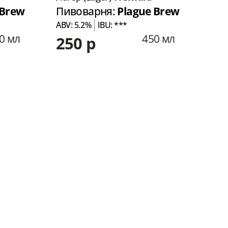
 Brew
Пивоварня:
Plague Brew
Пи
ABV: 5.2%
IBU: ***
ABV:
0 мл
450 мл
250 р
21