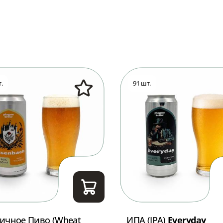
.
91 шт.
ичное Пиво (Wheat
ИПА (IPA)
Everyday