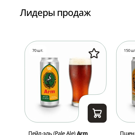
Лидеры продаж
70 шт.
150 шт
t
Пейл-эль (Pale Ale)
Arm
Пшен