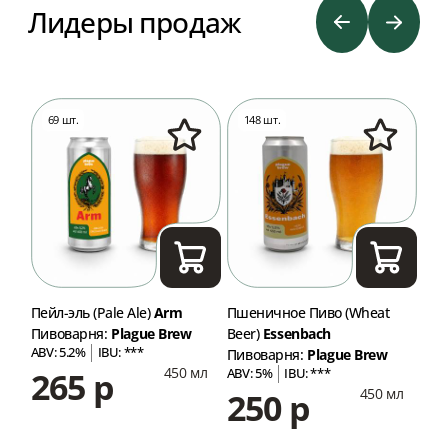
Лидеры продаж
69 шт.
148 шт.
8
Пейл-эль (Pale Ale)
Arm
Пшеничное Пиво (Wheat
ИПА
Пивоварня:
Plague Brew
Beer)
Essenbach
Пив
ABV: 5.2%
IBU: ***
ABV
Пивоварня:
Plague Brew
450 мл
265 р
2
ABV: 5%
IBU: ***
мл
450 мл
250 р