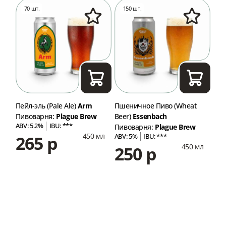
70 шт.
150 шт.
9
Пейл-эль (Pale Ale)
Arm
Пшеничное Пиво (Wheat
ИПА
Пивоварня:
Plague Brew
Beer)
Essenbach
Пив
ABV: 5.2%
IBU: ***
ABV
Пивоварня:
Plague Brew
450 мл
265 р
2
ABV: 5%
IBU: ***
мл
450 мл
250 р